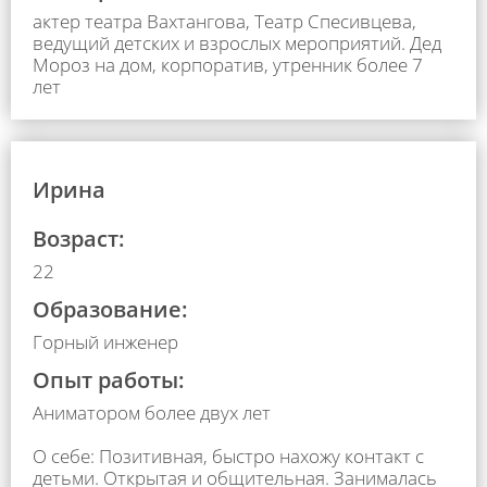
актер театра Вахтангова, Театр Спесивцева,
ведущий детских и взрослых мероприятий. Дед
Мороз на дом, корпоратив, утренник более 7
лет
Ирина
Возраст:
22
Образование:
Горный инженер
Опыт работы:
Аниматором более двух лет
⠀⠀⠀⠀⠀⠀⠀⠀⠀⠀⠀⠀⠀⠀⠀⠀⠀⠀⠀⠀⠀⠀⠀⠀⠀⠀⠀⠀⠀⠀⠀⠀⠀⠀
О себе: Позитивная, быстро нахожу контакт с
детьми. Открытая и общительная. Занималась