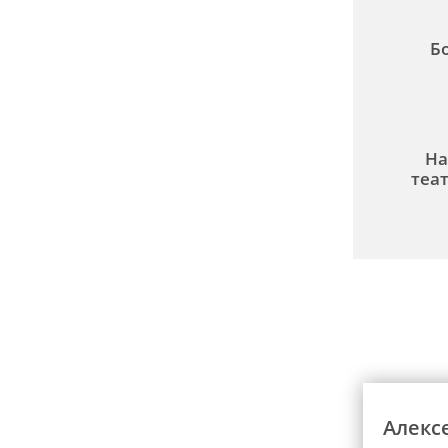
Б
На
теа
Алекс