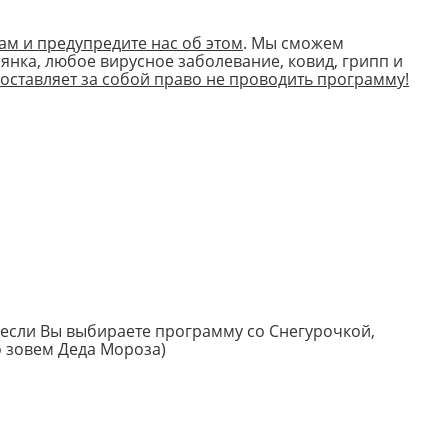
ам и предупредите нас об этом
. Мы сможем
рянка, любое вирусное заболевание, ковид, грипп и
 оставляет за собой право не проводить программу!
 если Вы выбираете программу со Снегурочкой,
о зовем Деда Мороза)