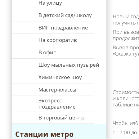
На улицу
В детский сад/школу
Новый год
получить 
ВИП поздравление
При вызове
продолжит
На корпоратив
Вызов про
В офис
«Сказка ту
Шоу мыльных пузырей
Химическое шоу
Мастер-классы
Стоимость
и количес
Экспресс-
таблице н
поздравление
В торговый центр
Чтобы изб
с 17:00 до
Станции метро