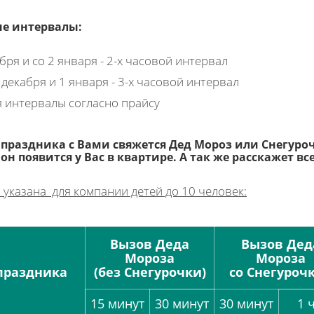
е интервалы:
бря и со 2 января - 2-х часовой интервал
 декабря и 1 января - 3-х часовой интервал
я интервалы согласно прайсу
праздника с Вами свяжется Дед Мороз или Снегуроч
 он появится у Вас в квартире. А так же расскажет в
 указана для компании детей до 10 человек:
Вызов Деда
Вызов Дед
Мороза
Мороза
праздника
(без Снегурочки)
со Снегуроч
15 минут
30 минут
30 минут
1 