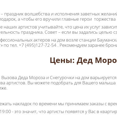
 – праздник волшебства и исполнения заветных желаний
подарок, а чтобы его вручили главные герои торжества 
 наших артистов учитывайте, что цена их услуг зависит 
ельность праздника. Совет – если вы задались целью с
фессиональных актеров на дом возле станции Бауманск
т» по тел. +7 (495)127-72-54 . Рекомендуем заранее бро
Цены: Дед Моро
 Вызова Деда Мороза и Снегурочки на дом варьируется
тва артистов. Вы можете подобрать для Вашего малыша
иже.
ежать накладок по времени мы принимаем заказы с вр
 19:00 - это значит, что артисты появятся у Вас в квартир