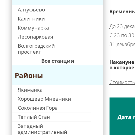
Алтуфьево
Временны
Калитники
До 23 дека
Коммунарка
С 23 по 30
Лесопарковая
31 декабр
Волгоградский
проспект
Все станции
Накануне 
в которое
Районы
Стоимость
Якиманка
Хорошево Мневники
Соколиная Гора
Теплый Стан
Дата 
Западный
административный