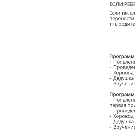
ЕСЛИ РЕБ
Если так с
перенести 
тп), родит
Программа
- Появлен
- Проведен
- Хоровод
- Дедушка
- Вручени
Программа
- Появлен
первая пр
- Проведен
- Хоровод
- Дедушка
- Вручени