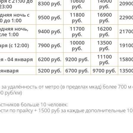
ря с 21:00 до
10600
14900
8300 руб.
20900
23:00
руб.
руб.
дняя ночь с
11800
16900
9500 руб.
22900
0 до 1:00
руб.
руб.
дняя ночь,
11700
16200
9400 руб.
21700
сле 1:00
руб.
руб.
10000
13500
ря (с 12:00)
7900 руб.
19100
руб.
руб.
11100
я - 04 января
6200 руб.
9200 руб.
15800
руб.
5 января
5200 руб.
6700 руб.
9700 руб.
13500
 за удалённость от метро (в пределах мкад) более 700 м 
00 руб/км)
астников больше 10 человек:
ти по прайсу + 1500 руб за каждые дополнительные 10