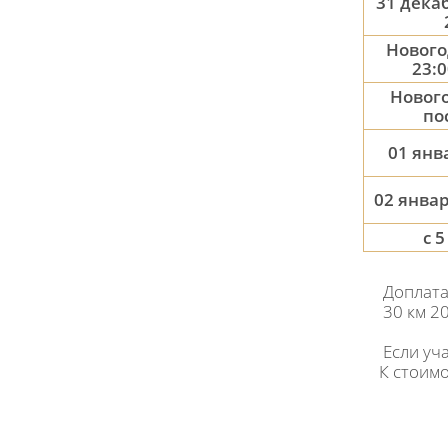
31 декаб
Нового
23:0
Нового
по
01 янва
02 январ
с 
Доплата
30 км 2
Если уч
К стоимос