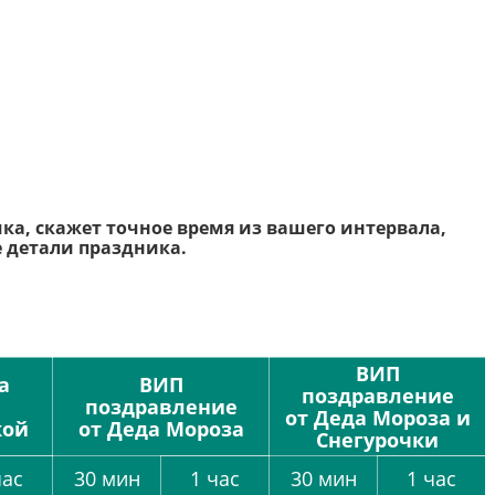
ка, скажет точное время из вашего интервала,
се детали праздника.
ВИП
а
ВИП
поздравление
поздравление
от Деда Мороза и
кой
от Деда Мороза
Снегурочки
час
30 мин
1 час
30 мин
1 час