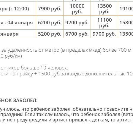
10000
13500
ря (с 12:00)
7900 руб.
19100
руб.
руб.
11100
я - 04 января
6200 руб.
9200 руб.
15800
руб.
5 января
5200 руб.
6700 руб.
9700 руб.
13500
 за удалённость от метро (в пределах мкад) более 700 м 
00 руб/км)
астников больше 10 человек:
ти по прайсу + 1500 руб за каждые дополнительные 10
ЕНОК ЗАБОЛЕЛ:
лучилось, что ребенок заболел,
обязательно позвоните н
праздник! Если так случилось, что ребенок заболел (вет
ели не предупредили и артист пришел к деткам, то
артист