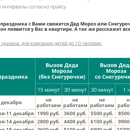
я интервалы согласно прайсу
праздника с Вами свяжется Дед Мороз или Снегуроч
 он появится у Вас в квартире. А так же расскажет в
 указана для компании детей до 10 человек:
Вызов Деда
Вызов Дед
Мороза
Мороза
праздника
(без Снегурочки)
со Снегуроч
15 минут
30 минут
30 минут
1 
не
не
не
н
 декабря
работаем
работаем
работаем
рабо
ря-11 декабря
1990 руб.
3600 руб.
5500 руб.
8500
ря-14 декабря
2800 руб.
4400 руб.
6100 руб.
9900
ря-18 декабря
3600 руб.
5100 руб.
6900 руб.
10700