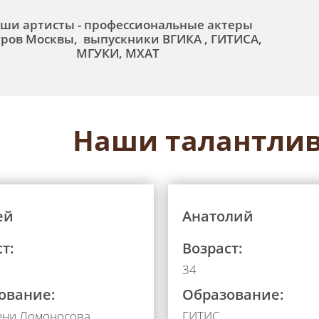
ши артисты - профессиональные актеры
тров Москвы, выпускники ВГИКА , ГИТИСА,
МГУКИ, МХАТ
Наши талантлив
ей
Анатолий
т:
Возраст:
34
ование:
Образование:
ени Ломоносова,
ГИТИС