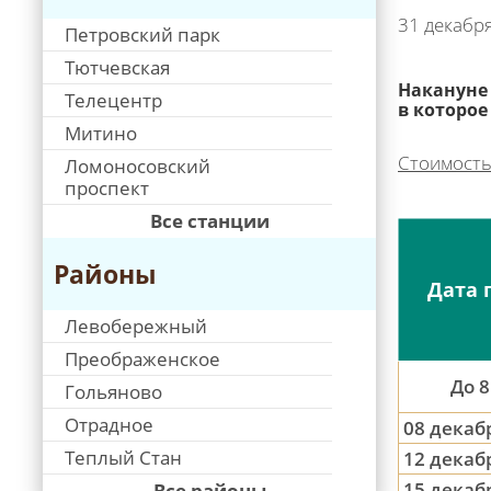
31 декабр
Петровский парк
Тютчевская
Накануне 
Телецентр
в которое
Митино
Стоимость
Ломоносовский
проспект
Все станции
Районы
Дата 
Левобережный
Преображенское
До 8
Гольяново
Отрадное
08 декаб
Теплый Стан
12 декаб
15 декаб
Все районы