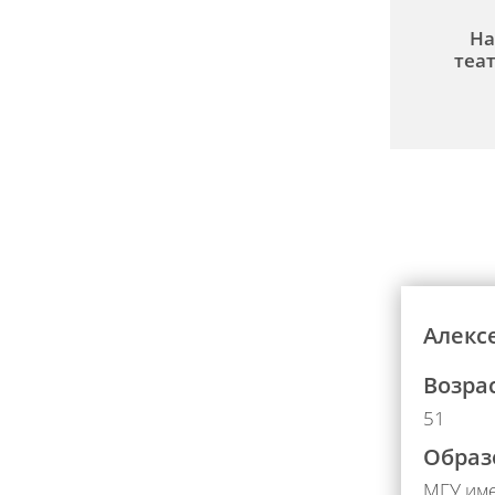
На
теа
Алекс
Возрас
51
Образ
МГУ им