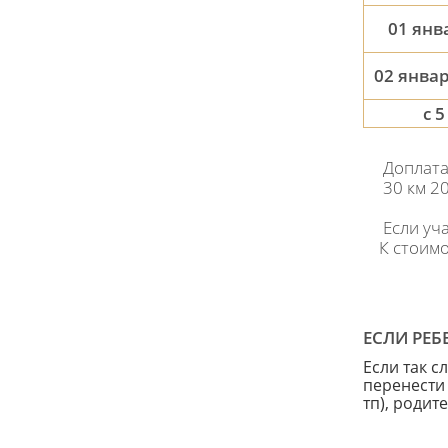
01 янва
02 январ
с 
Доплата
30 км 2
Если уч
К стоимос
ЕСЛИ РЕБ
Если так с
перенести 
тп), родит