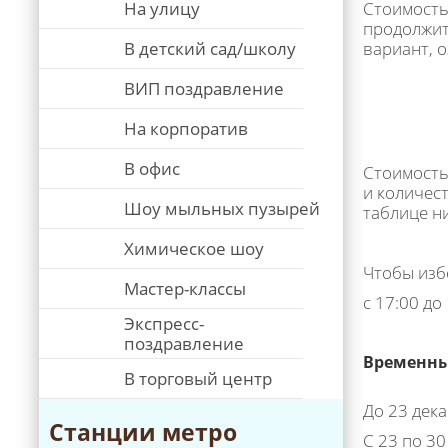
На улицу
Стоимость
продолжит
В детский сад/школу
вариант, 
ВИП поздравление
На корпоратив
В офис
Стоимость
и количес
Шоу мыльных пузырей
таблице н
Химическое шоу
Чтобы изб
Мастер-классы
с 17:00 до
Экспресс-
поздравление
Временны
В торговый центр
До 23 дека
Станции метро
С 23 по 30