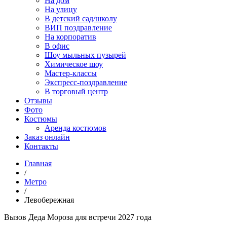
На дом
На улицу
В детский сад/школу
ВИП поздравление
На корпоратив
В офис
Шоу мыльных пузырей
Химическое шоу
Мастер-классы
Экспресс-поздравление
В торговый центр
Отзывы
Фото
Костюмы
Аренда костюмов
Заказ онлайн
Контакты
Главная
/
Метро
/
Левобережная
Вызов Дeда Мороза для встречи 2027 года