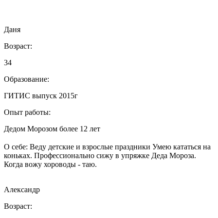
Даня
Возраст:
34
Образование:
ГИТИС выпуск 2015г
Опыт работы:
Дедом Морозом более 12 лет
⠀⠀⠀⠀⠀⠀⠀⠀⠀⠀⠀⠀⠀⠀⠀⠀⠀⠀⠀⠀⠀⠀⠀⠀⠀⠀⠀⠀⠀⠀⠀⠀⠀⠀⠀⠀
О себе: Веду детские и взрослые праздники Умею кататься на
коньках. Профессионально сижу в упряжке Деда Мороза.
Когда вожу хороводы - таю.
Александр
Возраст: