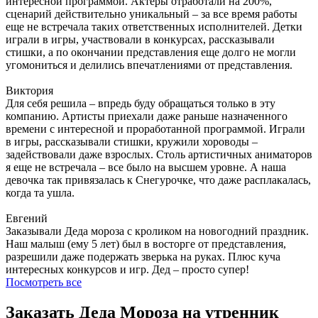
интересной программой. Актеры отработали на 200%,
сценарий действительно уникальный – за все время работы
еще не встречала таких ответственных исполнителей. Детки
играли в игры, участвовали в конкурсах, рассказывали
стишки, а по окончании представления еще долго не могли
угомониться и делились впечатлениями от представления.
Виктория
Для себя решила – впредь буду обращаться только в эту
компанию. Артисты приехали даже раньше назначенного
времени с интересной и проработанной программой. Играли
в игры, рассказывали стишки, кружили хороводы –
задействовали даже взрослых. Столь артистичных аниматоров
я еще не встречала – все было на высшем уровне. А наша
девочка так привязалась к Снегурочке, что даже расплакалась,
когда та ушла.
Евгений
Заказывали Деда мороза с кроликом на новогодний праздник.
Наш малыш (ему 5 лет) был в восторге от представления,
разрешили даже подержать зверька на руках. Плюс куча
интересных конкурсов и игр. Дед – просто супер!
Посмотреть все
Заказать Деда Мороза на утренник