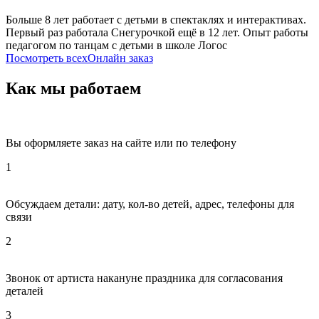
⠀⠀⠀⠀⠀⠀⠀⠀⠀⠀⠀⠀⠀⠀⠀⠀⠀⠀⠀⠀⠀⠀⠀⠀⠀⠀⠀⠀⠀⠀⠀⠀⠀⠀⠀⠀
Больше 8 лет рабо­тает с детьми в спек­таклях и интерактивах.
Первый раз работа­ла Снегурочкой ещё в 12 лет. Опыт работы
педаг­огом по танцам с детьми в школе Логос
Посмотреть всеx
Онлайн заказ
Как мы работаем
Вы оформляете заказ на сайте или по телефону
1
Обсуждаем детали: дату, кол-во детей, адрес, телефоны для
связи
2
Звонок от артиста накануне праздника для согласования
деталей
3