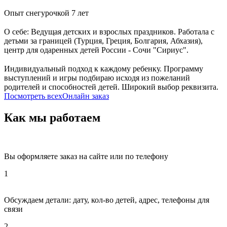
Опыт снегурочкой 7 лет
⠀⠀⠀⠀⠀⠀⠀⠀⠀⠀⠀⠀⠀⠀⠀⠀⠀⠀⠀⠀⠀⠀⠀⠀⠀⠀⠀⠀⠀⠀⠀⠀⠀⠀⠀⠀
О себе: Ведущая детских и взрослых праздников. Работала с
детьми за границей (Турция, Греция, Болгария, Абхазия),
центр для одаренных детей России - Сочи "Сириус".
⠀⠀⠀⠀⠀⠀⠀⠀⠀⠀⠀⠀⠀⠀⠀⠀⠀⠀⠀⠀⠀⠀⠀⠀⠀⠀⠀⠀⠀⠀⠀⠀⠀⠀⠀⠀
Индивидуальный подход к каждому ребенку. Программу
выступлений и игры подбираю исходя из пожеланий
родителей и способностей детей. Широкий выбор реквизита.
Посмотреть всеx
Онлайн заказ
Как мы работаем
Вы оформляете заказ на сайте или по телефону
1
Обсуждаем детали: дату, кол-во детей, адрес, телефоны для
связи
2