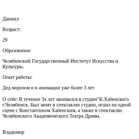
Даниил
Возраст:
29
Образование:
Челябинский Государственный Институт Искусства и
Культуры.
Опыт работы:
Дед морозом и в анимации уже более 3 лет
⠀⠀⠀⠀⠀⠀⠀⠀⠀⠀⠀⠀⠀⠀⠀⠀⠀⠀⠀⠀⠀⠀⠀⠀⠀⠀⠀⠀⠀⠀⠀⠀⠀⠀⠀⠀
О себе: В течение 3х лет занимался в студии"К.Хабенского
г.Челябинск. Был занят в спектаклях студии, играл на одной
сцене с Константином Хабенским, а также в спектаклях
Челябинского Академического Театра Драмы.
Владимир