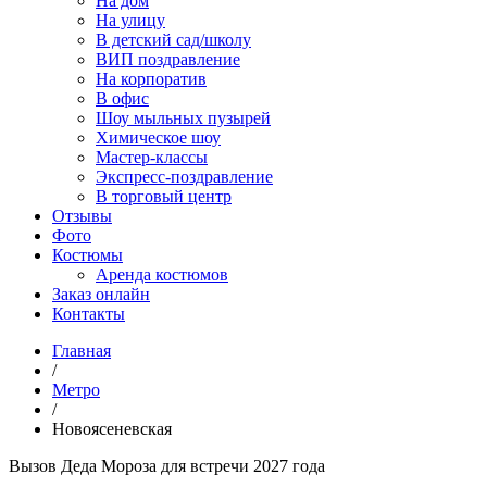
На дом
На улицу
В детский сад/школу
ВИП поздравление
На корпоратив
В офис
Шоу мыльных пузырей
Химическое шоу
Мастер-классы
Экспресс-поздравление
В торговый центр
Отзывы
Фото
Костюмы
Аренда костюмов
Заказ онлайн
Контакты
Главная
/
Метро
/
Новоясеневская
Вызов Дeда Мороза для встречи 2027 года