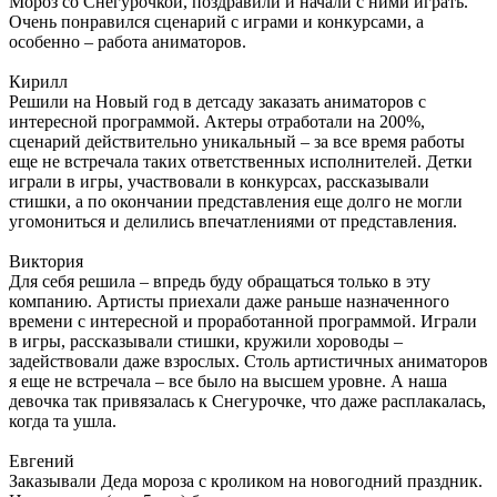
Мороз со Снегурочкой, поздравили и начали с ними играть.
Очень понравился сценарий с играми и конкурсами, а
особенно – работа аниматоров.
Кирилл
Решили на Новый год в детсаду заказать аниматоров с
интересной программой. Актеры отработали на 200%,
сценарий действительно уникальный – за все время работы
еще не встречала таких ответственных исполнителей. Детки
играли в игры, участвовали в конкурсах, рассказывали
стишки, а по окончании представления еще долго не могли
угомониться и делились впечатлениями от представления.
Виктория
Для себя решила – впредь буду обращаться только в эту
компанию. Артисты приехали даже раньше назначенного
времени с интересной и проработанной программой. Играли
в игры, рассказывали стишки, кружили хороводы –
задействовали даже взрослых. Столь артистичных аниматоров
я еще не встречала – все было на высшем уровне. А наша
девочка так привязалась к Снегурочке, что даже расплакалась,
когда та ушла.
Евгений
Заказывали Деда мороза с кроликом на новогодний праздник.