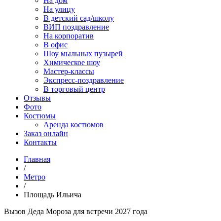
На дом
На улицу
В детский сад/школу
ВИП поздравление
На корпоратив
В офис
Шоу мыльных пузырей
Химическое шоу
Мастер-классы
Экспресс-поздравление
В торговый центр
Отзывы
Фото
Костюмы
Аренда костюмов
Заказ онлайн
Контакты
Главная
/
Метро
/
Площадь Ильича
Вызов Дeда Мороза для встречи 2027 года