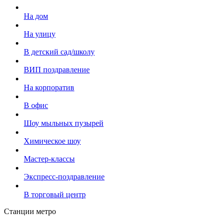
На дом
На улицу
В детский сад/школу
ВИП поздравление
На корпоратив
В офис
Шоу мыльных пузырей
Химическое шоу
Мастер-классы
Экспресс-поздравление
В торговый центр
Станции метро