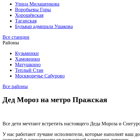
Улица Милашенкова
Воробьевы Горы
Хорошёвская
Таганская
Бульвар адмирала Ушакова
Все станции
Районы
Кузьминки
Хамовники
Матушкино
Теплый Стан
Москворечье Сабурово
Все районы
Дед Мороз на метро Пражская
Все дети мечтают встретить настоящего Деда Мороза и Снегур
У нас работают лучшие исполнители, которые наполнят ваш д
сценарий в зависимости от возрастной категории детишек.