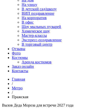
На дом
На улицу
В детский сад/школу
ВИП поздравление
На корпоратив
В офис
Шоу мыльных пузырей
Химическое шоу
Мастер-классы
Экспресс-поздравление
В торговый центр
Отзывы
Фото
Костюмы
Аренда костюмов
Заказ онлайн
Контакты
Главная
/
Метро
/
Пражская
Вызов Дeда Мороза для встречи 2027 года