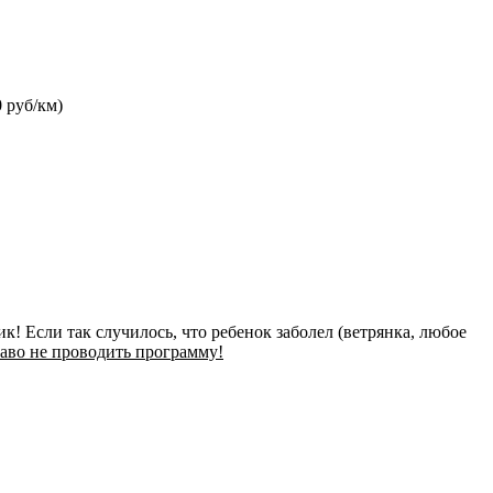
0 руб/км)
к! Если так случилось, что ребенок заболел (ветрянка, любое
раво не проводить программу!