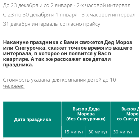
До 23 декабря и со 2 января - 2-х часовой интервал
С 23 по 30 декабря и 1 января - 3-х часовой интервал
31 декабря интервалы согласно прайсу
Накануне праздника с Вами свяжется Дед Мороз
или Снегурочка, скажет точное время из вашего
интервала, в которое он появится у Вас в
квартире. А так же расскажет все детали
праздника.
Стоимость указана для компании детей до 10
человек:
Вызов Деда
Вызов 
Мороза
Моро
(без Снегурочки)
со Снегу
Дата праздника
15 минут
30 минут
30 минут