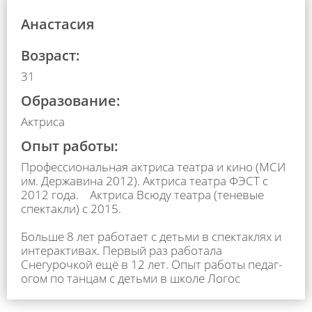
Анастасия
Возраст:
31
Образование:
Актриса
Опыт работы:
Профессиональная актриса театра и кино (МСИ
им. Державина 2012). Актриса театра ФЭСТ с
2012 года.⠀ Актриса Всюду театра (теневые
спектакли) с 2015.
⠀⠀⠀⠀⠀⠀⠀⠀⠀⠀⠀⠀⠀⠀⠀⠀⠀⠀⠀⠀⠀⠀⠀⠀⠀⠀⠀⠀⠀⠀⠀⠀⠀⠀
Больше 8 лет рабо­тает с детьми в спек­таклях и
интерактивах. Первый раз работа­ла
Снегурочкой ещё в 12 лет. Опыт работы педаг­
огом по танцам с детьми в школе Логос