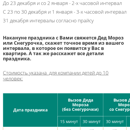
До 23 декабря и со 2 января - 2-х часовой интервал
С 23 по 30 декабря и 1 января - 3-х часовой интервал
31 декабря интервалы согласно прайсу
Накануне праздника с Вами свяжется Дед Мороз
или Снегурочка, скажет точное время из вашего
интервала, в которое он появится у Вас в
квартире. А так же расскажет все детали
праздника.
Стоимость указана для компании детей до 10
человек:
Вызов Деда
Вызов 
Мороза
Моро
(без Снегурочки)
со Снегу
Дата праздника
15 минут
30 минут
30 минут