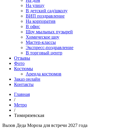
На дом
На улицу
В детский сад/школу
ВИП поздравление
На корпоратив
В офис
Шоу мыльных пузырей
Химическое шоу
Мастер-классы
Экспресс-поздравление
В торговый центр
Отзывы
Фото
Костюмы
Аренда костюмов
Заказ онлайн
Контакты
Главная
/
Метро
/
Тимирязевская
Вызов Дeда Мороза для встречи 2027 года