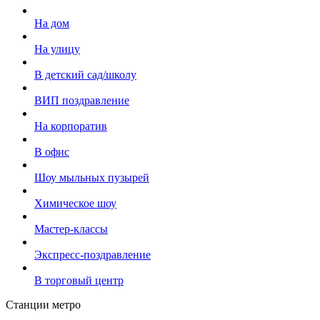
На дом
На улицу
В детский сад/школу
ВИП поздравление
На корпоратив
В офис
Шоу мыльных пузырей
Химическое шоу
Мастер-классы
Экспресс-поздравление
В торговый центр
Станции метро