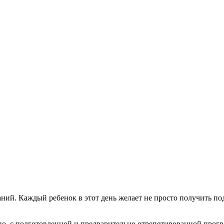
ий. Каждый ребенок в этот день желает не просто получить под
о, с подготовленной и предварительно отрепетированной прогр