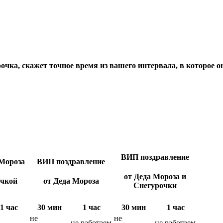
чка, скажет точное время из вашего интервала, в которое он
ВИП поздравление
Мороза
ВИП поздравление
от Деда Мороза и
очкой
от Деда Мороза
Снегурочки
1 час
30 мин
1 час
30 мин
1 час
не
не
не работаем
не работаем