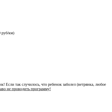
0 руб/км)
к! Если так случилось, что ребенок заболел (ветрянка, любое
раво не проводить программу!