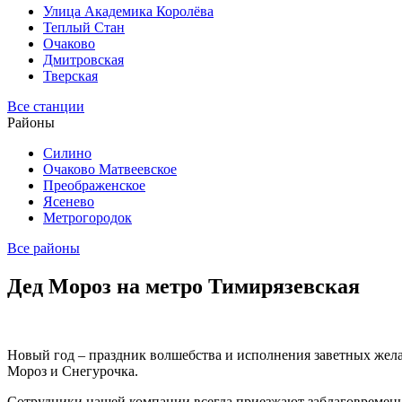
Улица Академика Королёва
Теплый Стан
Очаково
Дмитровская
Тверская
Все станции
Районы
Силино
Очаково Матвеевское
Преображенское
Ясенево
Метрогородок
Все районы
Дед Мороз на метро Тимирязевская
Новый год – праздник волшебства и исполнения заветных желан
Мороз и Снегурочка.
Сотрудники нашей компании всегда приезжают заблаговременн