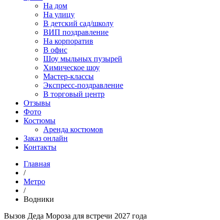
На дом
На улицу
В детский сад/школу
ВИП поздравление
На корпоратив
В офис
Шоу мыльных пузырей
Химическое шоу
Мастер-классы
Экспресс-поздравление
В торговый центр
Отзывы
Фото
Костюмы
Аренда костюмов
Заказ онлайн
Контакты
Главная
/
Метро
/
Водники
Вызов Дeда Мороза для встречи 2027 года