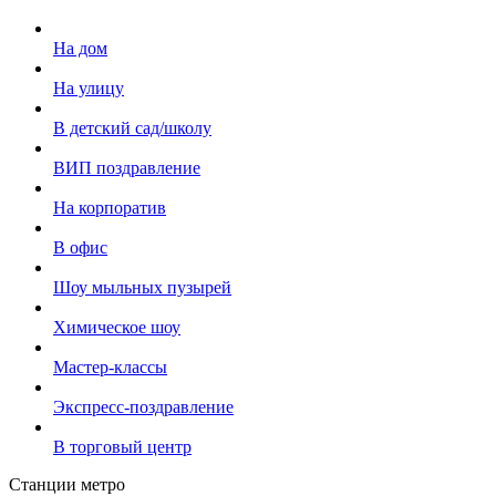
На дом
На улицу
В детский сад/школу
ВИП поздравление
На корпоратив
В офис
Шоу мыльных пузырей
Химическое шоу
Мастер-классы
Экспресс-поздравление
В торговый центр
Станции метро