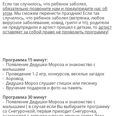
Если так случилось, что ребенок заболел,
обязательно позвоните нам и предупредите нас об
этом
. Мы сможем перенести праздник! Если так
случилось, что ребенок заболел (ветрянка, любое
вирусное заболевание, ковид, грипп и тп), родители
не предупредили и артист пришел к деткам, то
артист
оставляет за собой право не проводить программу!
Программа 15 минут:
- Появление Дедушки Мороза и знакомство с
малышами
- Проведение 1-2 игр, конкурсов, веселых загадок
- Хоровод
- Дедушка Мороз слушает стишок или песенку
- Вручение подарков и фото на память
Программа 30 минут
- Появление Дедушки Мороза и знакомство с
малышами ( в случае если Вы выбираете программу
со Снегурочкой, первая приходит Снегурочка,
знакомится с детками и после дружно зовем Деда