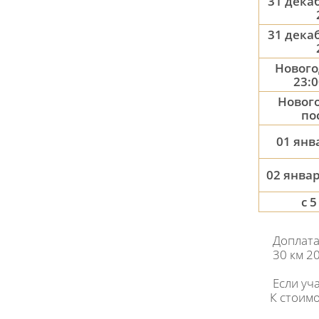
31 декаб
31 декаб
Нового
23:0
Нового
по
01 янва
02 январ
с 
Доплата
30 км 2
Если уч
К стоимос