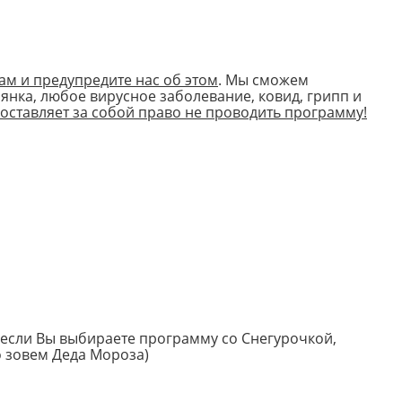
ам и предупредите нас об этом
. Мы сможем
рянка, любое вирусное заболевание, ковид, грипп и
 оставляет за собой право не проводить программу!
 если Вы выбираете программу со Снегурочкой,
о зовем Деда Мороза)