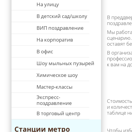
На улицу
В детский сад/школу
В преддве
поздравле
ВИП поздравление
Мы работа
сценарию.
На корпоратив
оставят б
В офис
В организ
профессио
Шоу мыльных пузырей
к вам на д
Химическое шоу
Мастер-классы
Экспресс-
Стоимость
поздравление
и количес
таблице н
В торговый центр
Станции метро
Чтобы изб