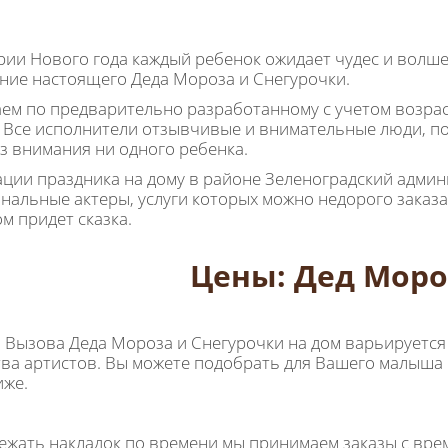
рии Нового года каждый ребенок ожидает чудес и волше
ние настоящего Деда Мороза и Снегурочки.
ем по предварительно разработанному с учетом возрас
 Все исполнители отзывчивые и внимательные люди, по
ез внимания ни одного ребенка.
ации праздника на дому в районе Зеленоградский админ
нальные актеры, услуги которых можно недорого заказат
ом придет сказка.
Цены: Дед Моро
 Вызова Деда Мороза и Снегурочки на дом варьируется
тва артистов. Вы можете подобрать для Вашего малыша
иже.
ежать накладок по времени мы принимаем заказы с вр