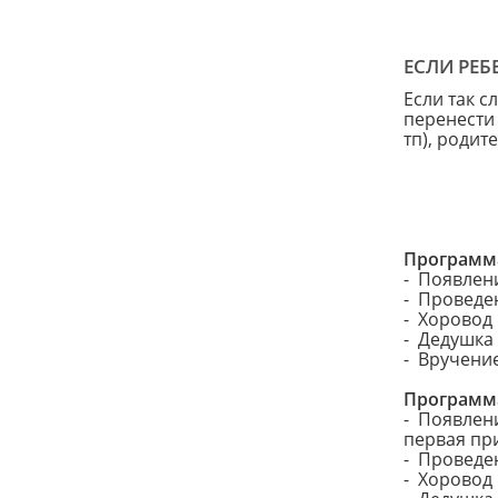
ЕСЛИ РЕБ
Если так с
перенести 
тп), родит
Программа
- Появлен
- Проведен
- Хоровод
- Дедушка
- Вручени
Программа
- Появлен
первая пр
- Проведен
- Хоровод