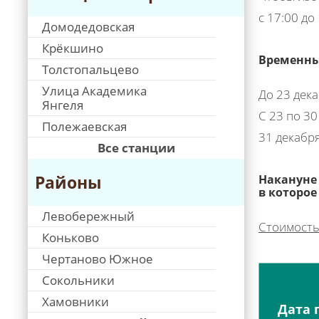
с 17:00 до
Домодедовская
Крёкшино
Временны
Толстопальцево
Улица Академика
До 23 дека
Янгеля
С 23 по 30
Полежаевская
31 декабр
Все станции
Районы
Накануне 
в которое
Левобережный
Стоимость
Коньково
Чертаново Южное
Сокольники
Хамовники
Дата 