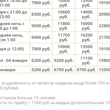
ря с 18:00 до
10000
13500
7900 руб.
19100
21:00
руб.
руб.
ря с 21:00 до
10600
14900
8300 руб.
20900
23:00
руб.
руб.
дняя ночь с
11800
16900
9500 руб.
22900
0 до 1:00
руб.
руб.
дняя ночь,
11700
16200
9400 руб.
21700
сле 1:00
руб.
руб.
10000
13500
ря (с 12:00)
7900 руб.
19100
руб.
руб.
11100
я - 04 января
6200 руб.
9200 руб.
15800
руб.
5 января
5200 руб.
6700 руб.
9700 руб.
13500
 за удалённость от метро (в пределах мкад) более 700 м 
00 руб/км)
астников больше 10 человек:
ти по прайсу + 1500 руб за каждые дополнительные 10