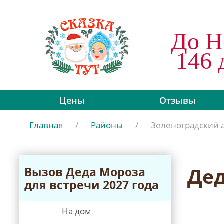
До Н
146 
Цены
Отзывы
Главная
/
Районы
/
Зеленоградский 
Дед
Вызов Дeда Мороза
для встречи 2027 года
На дом