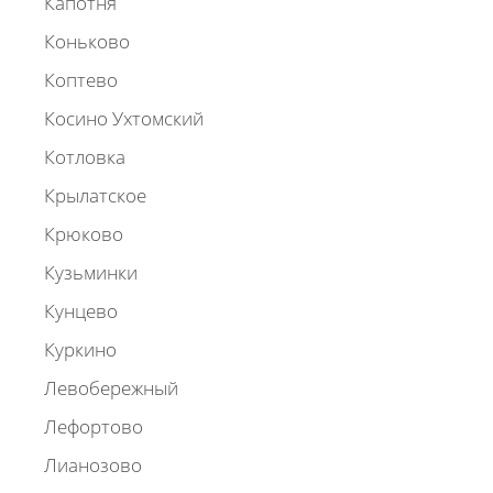
Капотня
Коньково
Коптево
Косино Ухтомский
Котловка
Крылатское
Крюково
Кузьминки
Кунцево
Куркино
Левобережный
Лефортово
Лианозово