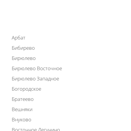
Арбат
Бибирево
Бирюлево
Бирюлево Восточное
Бирюлево Западное
Богородское
Братеево
Вешняки
Внуково
Восточное Дегунино