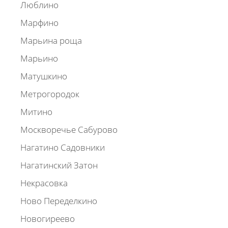
Люблино
Марфино
Марьина роща
Марьино
Матушкино
Метрогородок
Митино
Москворечье Сабурово
Нагатино Садовники
Нагатинский Затон
Некрасовка
Ново Переделкино
Новогиреево